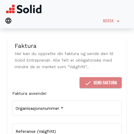
language
NORSK
arrow_drop_down
Faktura
Her kan du opprette din faktura og sende den til
Solid Entreprenør.
Alle felt er obligatoriske med
mindre de er merket som “Valgfritt“.
.
SEND FAKTURA
done
Faktura avsender
Organisasjonsnummer
*
Referanse (Valgfritt)